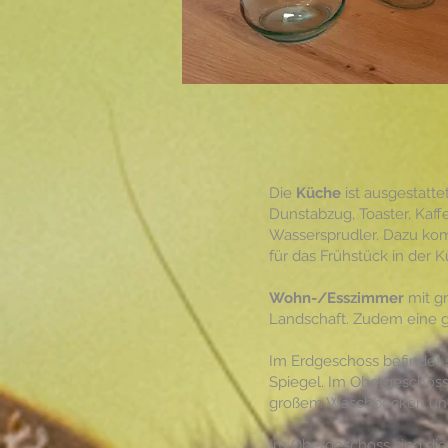
Die
Küche
ist ausgestatt
Dunstabzug, Toaster, Ka
Wassersprudler. Dazu ko
für das Frühstück in der
Wohn-/Esszimmer
mit gr
Landschaft. Zudem eine 
Im Erdgeschoss befindet 
Spiegel. Im Obergeschoss
großem Waschbecken und 
Im Obergeschoss sind die