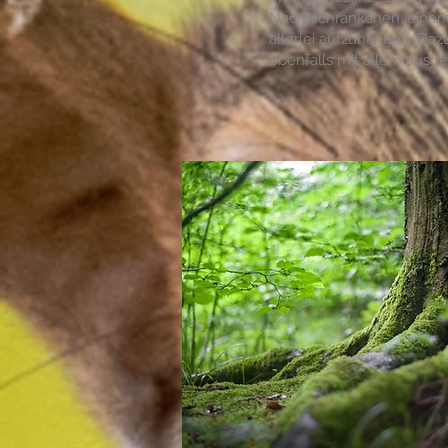
Nachtschränkchen, einem
allerlei aufzuhängen. Daz
ebenfalls mit allem ausge