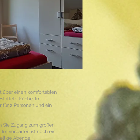
t über einen komfortablen
stattete Küche. Im
 für 2 Personen und ein
n Sie Zugang zum großen
Im Vorgarten ist noch ein
esellige Abende.