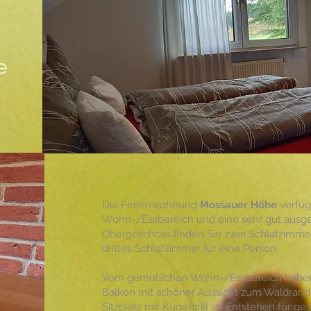
e
Die Ferienwohnung
Mossauer Höhe
verfüg
Wohn-/Essbereich und eine sehr gut ausge
Obergeschoss finden Sie zwei Schlafzimmer
drittes Schlafzimmer für eine Person.
Vom gemütlichen Wohn-/Essbereich habe
Balkon mit schöner Aussicht zum Waldrand. 
Sitzplatz mit Kugelgrill im Entstehen für g