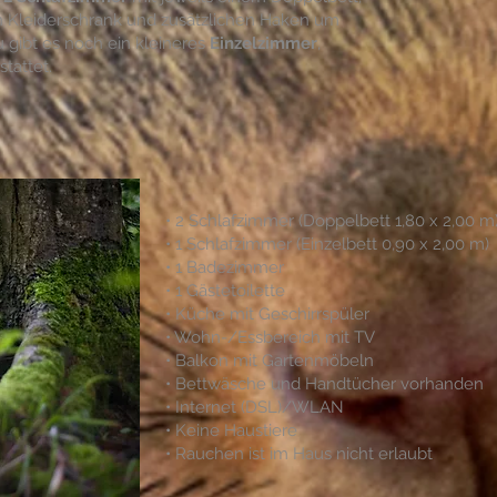
 Kleiderschrank und zusätzlichen Haken um
u gibt es noch ein kleineres
Einzelzimmer
,
stattet.
• 2 Schlafzimmer (Doppelbett 1,80 x 2,00 m
• 1 Schlafzimmer (Einzelbett 0,90 x 2,00 m)
• 1 Badezimmer
• 1 Gästetoilette
• Küche mit Geschirrspüler
• Wohn-/Essbereich mit TV
• Balkon mit Gartenmöbeln
• Bettwäsche und Handtücher vorhanden
• Internet (DSL)/WLAN
• Keine Haustiere
• Rauchen ist im Haus nicht erlaubt