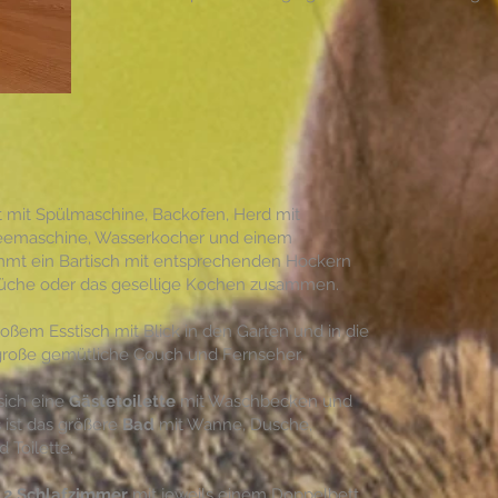
et mit Spülmaschine, Backofen, Herd mit
ffeemaschine, Wasserkocher und einem
mmt ein Bartisch mit entsprechenden Hockern
 Küche oder das gesellige Kochen zusammen.
oßem Esstisch mit Blick in den Garten und in die
große gemütliche Couch und Fernseher.
sich eine
Gästetoilette
mit Waschbecken und
 ist das größere
Bad
mit Wanne, Dusche,
Toilette.
2 Schlafzimmer
mit jeweils einem Doppelbett,